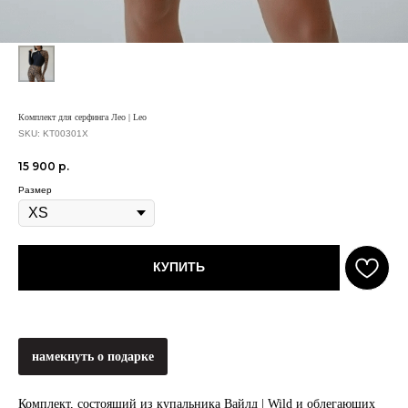
Комплект для серфинга Лео | Leo
SKU:
KT00301X
15 900
р.
Размер
КУПИТЬ
намекнуть о подарке
Комплект, состоящий из купальника Вайлд | Wild и облегающих