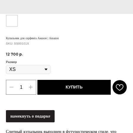
Купальник для серфинга Амазон | Amazon
SKU:
SS00101X
12 700
р.
Размер
КУПИТЬ
намекнуть о подарке
Слитный купальник выполнен в футуристическом стиле, что